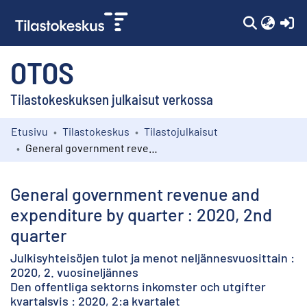
(c
OTOS
Tilastokeskuksen julkaisut verkossa
Etusivu
Tilastokeskus
Tilastojulkaisut
Kokoelmat
General government revenue and expenditure by quarter : 2020, 2nd quarter
Selaa
General government revenue and
expenditure by quarter : 2020, 2nd
quarter
Julkisyhteisöjen tulot ja menot neljännesvuosittain :
2020, 2. vuosineljännes
Den offentliga sektorns inkomster och utgifter
kvartalsvis : 2020, 2:a kvartalet