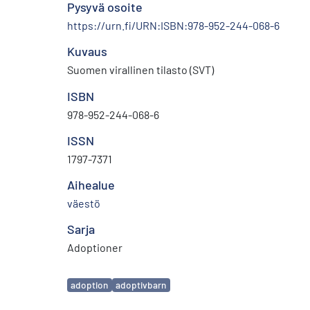
Pysyvä osoite
https://urn.fi/URN:ISBN:978-952-244-068-6
Kuvaus
Suomen virallinen tilasto (SVT)
ISBN
978-952-244-068-6
ISSN
1797-7371
Aihealue
väestö
Sarja
Adoptioner
Avainsanat
adoption
adoptivbarn