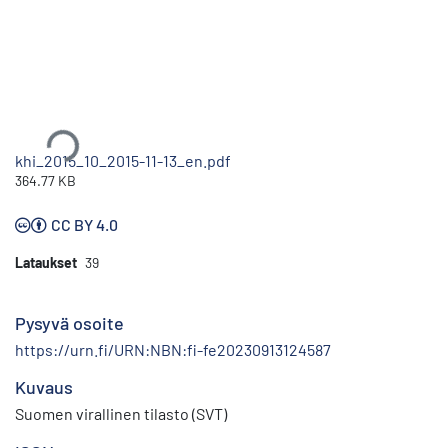
Ladataan...
khi_2015_10_2015-11-13_en.pdf
364.77 KB
CC BY 4.0
Lataukset
39
Pysyvä osoite
https://urn.fi/URN:NBN:fi-fe20230913124587
Kuvaus
Suomen virallinen tilasto (SVT)