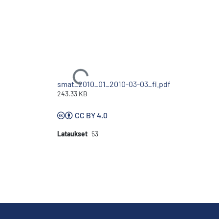
Ladataan...
smat_2010_01_2010-03-03_fi.pdf
243.33 KB
CC BY 4.0
Lataukset
53