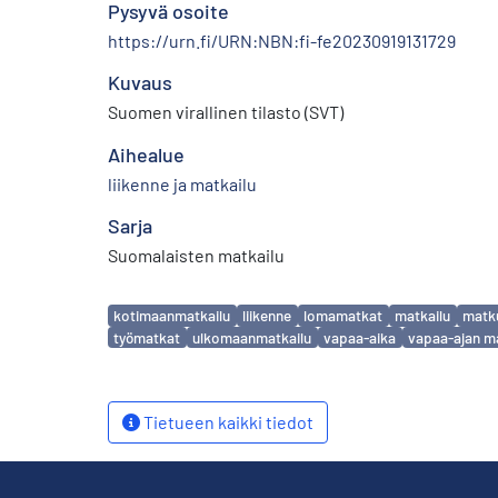
Pysyvä osoite
https://urn.fi/URN:NBN:fi-fe20230919131729
Kuvaus
Suomen virallinen tilasto (SVT)
Aihealue
liikenne ja matkailu
Sarja
Suomalaisten matkailu
Avainsanat
kotimaanmatkailu
liikenne
lomamatkat
matkailu
matku
työmatkat
ulkomaanmatkailu
vapaa-aika
vapaa-ajan m
Tietueen kaikki tiedot