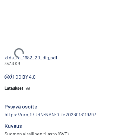
Ladataan...
xtds_ra_1982_20_dig.pdf
357.3 KB
CC BY 4.0
Lataukset
99
Pysyvä osoite
https://urn.fi/URN:NBN:fi-fe2023013119397
Kuvaus
Suomen virallinen tilasto (SVT)