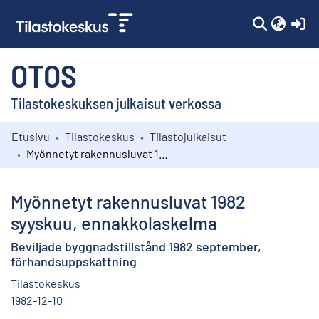
(c
OTOS
Tilastokeskuksen julkaisut verkossa
Etusivu
Tilastokeskus
Tilastojulkaisut
Kokoelmat
Myönnetyt rakennusluvat 1982 syyskuu, ennakkolaskelma
Selaa
Myönnetyt rakennusluvat 1982
syyskuu, ennakkolaskelma
Beviljade byggnadstillstånd 1982 september,
förhandsuppskattning
Tilastokeskus
1982-12-10