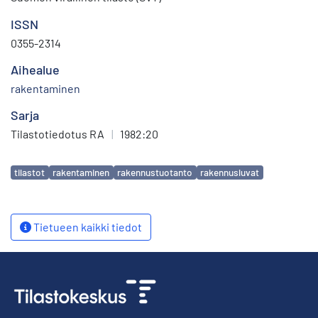
ISSN
0355-2314
Aihealue
rakentaminen
Sarja
Tilastotiedotus RA
|
1982:20
Avainsanat
tilastot
rakentaminen
rakennustuotanto
rakennusluvat
Tietueen kaikki tiedot