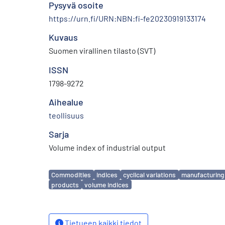
Pysyvä osoite
https://urn.fi/URN:NBN:fi-fe20230919133174
Kuvaus
Suomen virallinen tilasto (SVT)
ISSN
1798-9272
Aihealue
teollisuus
Sarja
Volume index of industrial output
Avainsanat
Commodities
indices
cyclical variations
manufacturing
products
volume indices
Tietueen kaikki tiedot