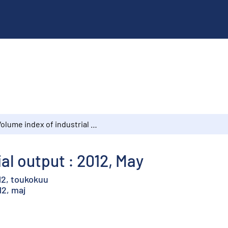
Volume index of industrial output : 2012, May
al output : 2012, May
12, toukokuu
12, maj