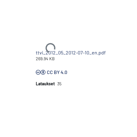
Ladataan...
ttvi_2012_05_2012-07-10_en.pdf
269.94 KB
CC BY 4.0
Lataukset
35