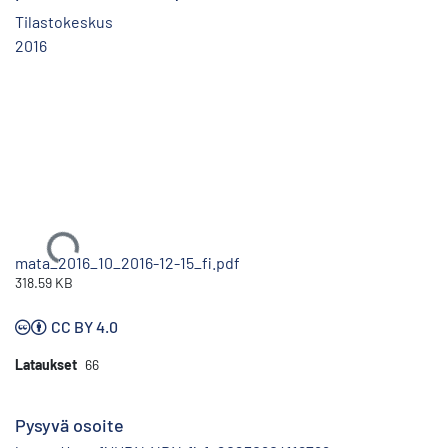
Tilastokeskus
2016
Ladataan...
mata_2016_10_2016-12-15_fi.pdf
318.59 KB
CC BY 4.0
Lataukset
66
Pysyvä osoite