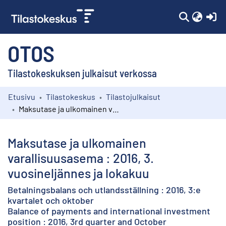
(c
OTOS
Tilastokeskuksen julkaisut verkossa
Etusivu
Tilastokeskus
Tilastojulkaisut
Kokoelmat
Maksutase ja ulkomainen varallisuusasema : 2016, 3. vuosineljännes ja lokakuu
Selaa
Maksutase ja ulkomainen
varallisuusasema : 2016, 3.
vuosineljännes ja lokakuu
Betalningsbalans och utlandsställning : 2016, 3:e
kvartalet och oktober
Balance of payments and international investment
position : 2016, 3rd quarter and October