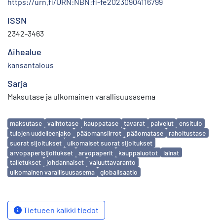
https://urn.fi/URN:NBN:fi-fe20230904116799
ISSN
2342-3463
Aihealue
kansantalous
Sarja
Maksutase ja ulkomainen varallisuusasema
Avainsanat
maksutase
vaihtotase
kauppatase
tavarat
palvelut
ensitulo
tulojen uudelleenjako
pääomansiirrot
pääomatase
rahoitustase
suorat sijoitukset
ulkomaiset suorat sijoitukset
arvopaperisijoitukset
arvopaperit
kauppaluotot
lainat
talletukset
johdannaiset
valuuttavaranto
ulkomainen varallisuusasema
globalisaatio
Tietueen kaikki tiedot