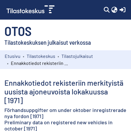
(c
OTOS
Tilastokeskuksen julkaisut verkossa
Etusivu
Tilastokeskus
Tilastojulkaisut
Kokoelmat
Ennakkotiedot rekisteriin merkityistä uusista ajoneuvoista lokakuussa [1971]
Selaa
Ennakkotiedot rekisteriin merkityistä
uusista ajoneuvoista lokakuussa
[1971]
Förhandsuppgifter om under oktober inregistrerade
nya fordon [1971]
Preliminary data on registered new vehicles in
october [1971]