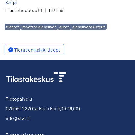
Sarja
Tilastotiedotus LI
|
1971:35
Avainsanat
tilastot
moottoriajoneuvot
autot
ajoneuvorekisterit
Tietueen kaikki tiedot
Tietopalvelu
029 551 2220
(arkisin klo 9.00-16.00)
info@stat.fi
Tietosuojaseloste