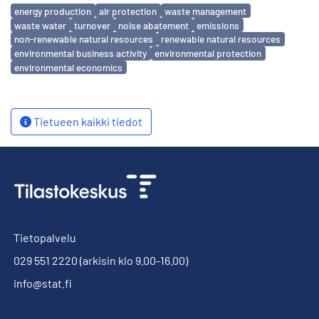
Avainsanat
energy production
air protection
waste management
waste water
turnover
noise abatement
emissions
non-renewable natural resources
renewable natural resources
environmental business activity
environmental protection
environmental economics
Tietueen kaikki tiedot
Tietopalvelu
029 551 2220
(arkisin klo 9.00-16.00)
info@stat.fi