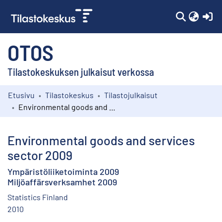
(c
OTOS
Tilastokeskuksen julkaisut verkossa
Etusivu
Tilastokeskus
Tilastojulkaisut
Kokoelmat
Environmental goods and services sector 2009
Selaa
Environmental goods and services
sector 2009
Ympäristöliiketoiminta 2009
Miljöaffärsverksamhet 2009
Statistics Finland
2010