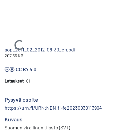
Ladataan...
aop_2011_02_2012-08-30_en.pdf
207.66 KB
CC BY 4.0
Lataukset
61
Pysyvä osoite
https://urn.fi/URN:NBN:fi-fe20230830113994
Kuvaus
Suomen virallinen tilasto (SVT)