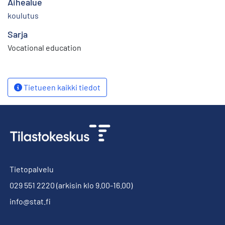
Aihealue
koulutus
Sarja
Vocational education
Tietueen kaikki tiedot
Tietopalvelu
029 551 2220
(arkisin klo 9.00-16.00)
info@stat.fi