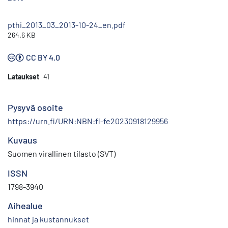
pthi_2013_03_2013-10-24_en.pdf
264.6 KB
CC BY 4.0
Lataukset
41
Pysyvä osoite
https://urn.fi/URN:NBN:fi-fe20230918129956
Kuvaus
Suomen virallinen tilasto (SVT)
ISSN
1798-3940
Aihealue
hinnat ja kustannukset