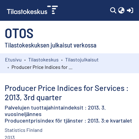
(c
OTOS
Tilastokeskuksen julkaisut verkossa
Etusivu
Tilastokeskus
Tilastojulkaisut
Kokoelmat
Producer Price Indices for Services : 2013, 3rd quarter
Selaa
Producer Price Indices for Services :
2013, 3rd quarter
Palvelujen tuottajahintaindeksit : 2013, 3.
vuosineljännes
Producentprisindex för tjänster : 2013, 3:e kvartalet
Statistics Finland
2013