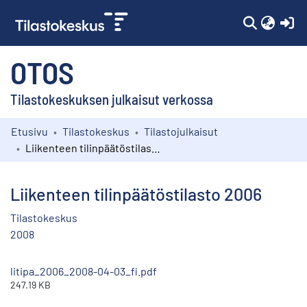
(c
OTOS
Tilastokeskuksen julkaisut verkossa
Etusivu
Tilastokeskus
Tilastojulkaisut
Kokoelmat
Liikenteen tilinpäätöstilasto 2006
Selaa
Liikenteen tilinpäätöstilasto 2006
Tilastokeskus
2008
litipa_2006_2008-04-03_fi.pdf
247.19 KB