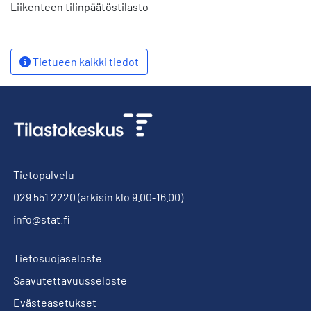
Liikenteen tilinpäätöstilasto
Tietueen kaikki tiedot
Tietopalvelu
029 551 2220
(arkisin klo 9.00-16.00)
info@stat.fi
Tietosuojaseloste
Saavutettavuusseloste
Evästeasetukset