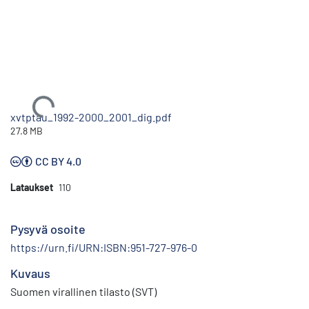
Ladataan...
xvtptau_1992-2000_2001_dig.pdf
27.8 MB
CC BY 4.0
Lataukset
110
Pysyvä osoite
https://urn.fi/URN:ISBN:951-727-976-0
Kuvaus
Suomen virallinen tilasto (SVT)