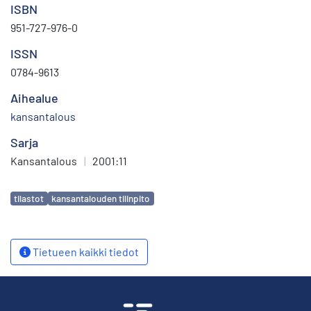
ISBN
951-727-976-0
ISSN
0784-9613
Aihealue
kansantalous
Sarja
Kansantalous
|
2001:11
Avainsanat
tilastot
kansantalouden tilinpito
Tietueen kaikki tiedot