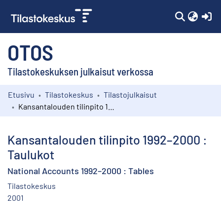
(c
OTOS
Tilastokeskuksen julkaisut verkossa
Etusivu
Tilastokeskus
Tilastojulkaisut
Kokoelmat
Kansantalouden tilinpito 1992–2000 : Taulukot
Selaa
Kansantalouden tilinpito 1992–2000 :
Taulukot
National Accounts 1992–2000 : Tables
Tilastokeskus
2001