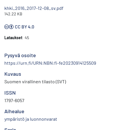
khki_2016_2017-12-08_sv.pdf
142.22 KB
CC BY 4.0
Lataukset
45
Pysyvä osoite
https://urn.fi/URN:NBN:fi-fe20230914125509
Kuvaus
Suomen virallinen tilasto (SVT)
ISSN
1797-6057
Aihealue
ympäristö ja luonnonvarat
Sarja