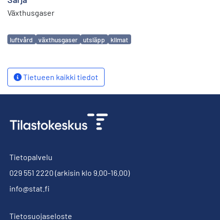
Växthusgaser
Avainsanat
luftvård
växthusgaser
utsläpp
klimat
Tietueen kaikki tiedot
Tietopalvelu
029 551 2220
(arkisin klo 9.00-16.00)
info@stat.fi
Tietosuojaseloste