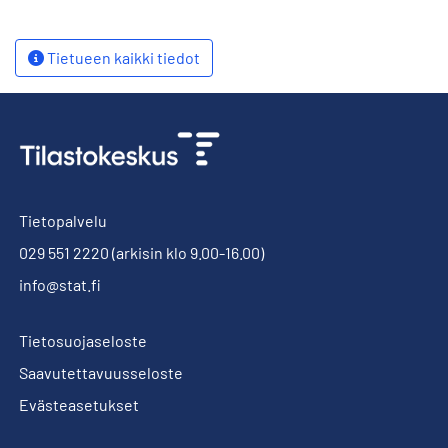
Tietueen kaikki tiedot
Tietopalvelu
029 551 2220
(arkisin klo 9.00-16.00)
info@stat.fi
Tietosuojaseloste
Saavutettavuusseloste
Evästeasetukset