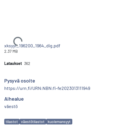
Ladataan...
xksyyt_196200_1964_dig.pdf
2.37 MB
Lataukset
362
Pysyvä osoite
https://urn.fi/URN:NBN:fi-fe2023013111949
Aihealue
väestö
Avainsanat
tilastot
väestötilastot
kuolemansyyt