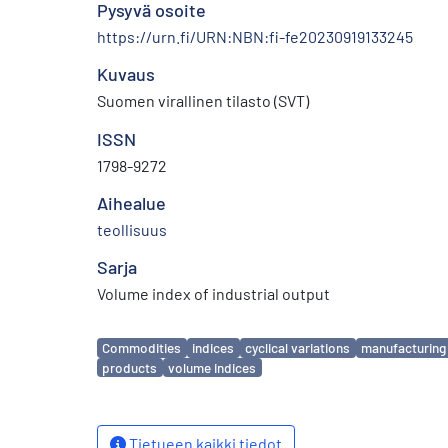
Pysyvä osoite
https://urn.fi/URN:NBN:fi-fe20230919133245
Kuvaus
Suomen virallinen tilasto (SVT)
ISSN
1798-9272
Aihealue
teollisuus
Sarja
Volume index of industrial output
Avainsanat
Commodities
indices
cyclical variations
manufacturing
products
volume indices
Tietueen kaikki tiedot