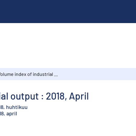
Volume index of industrial output : 2018, April
al output : 2018, April
18, huhtikuu
8, april