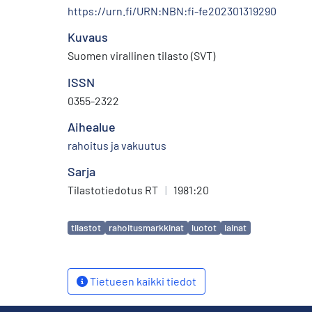
https://urn.fi/URN:NBN:fi-fe202301319290
Kuvaus
Suomen virallinen tilasto (SVT)
ISSN
0355-2322
Aihealue
rahoitus ja vakuutus
Sarja
Tilastotiedotus RT
|
1981:20
Avainsanat
tilastot
rahoitusmarkkinat
luotot
lainat
Tietueen kaikki tiedot