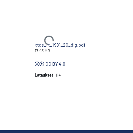
Ladataan...
xtds_rt_1981_20_dig.pdf
17.43 MB
CC BY 4.0
Lataukset
114