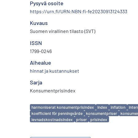
Pysyvä osoite
https://urn.fi/URN:NBN:fi-fe20230913124333
Kuvaus
Suomen virallinen tilasto (SVT)
ISSN
1799-0246
Aihealue
hinnat ja kustannukset
Sarja
Konsumentprisindex
Avainsanat
harmoniserat konsumentprisindex
index
inflation
inter
koefficient för penningvärde
konsumentpriser
konsumen
levnadskostnadsindex
priser
prisindex