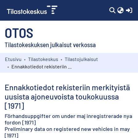
(c
OTOS
Tilastokeskuksen julkaisut verkossa
Etusivu
Tilastokeskus
Tilastojulkaisut
Kokoelmat
Ennakkotiedot rekisteriin merkityistä uusista ajoneuvoista toukokuussa [1971]
Selaa
Ennakkotiedot rekisteriin merkityistä
uusista ajoneuvoista toukokuussa
[1971]
Förhandsuppgifter om under maj inregistrerade nya
fordon [1971]
Preliminary data on registered new vehicles in may
[1971]