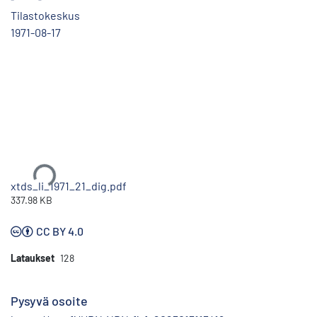
Tilastokeskus
1971-08-17
Ladataan...
xtds_li_1971_21_dig.pdf
337.98 KB
CC BY 4.0
Lataukset
128
Pysyvä osoite