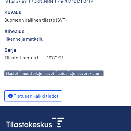
https://urn.fi/URN:NBN:fi-fe2023013113419
Kuvaus
Suomen virallinen tilasto (SVT)
Aihealue
liikenne ja matkailu
Sarja
Tilastotiedotus LI
|
19771:21
Avainsanat
tilastot
moottoriajoneuvot
autot
ajoneuvorekisterit
Tietueen kaikki tiedot