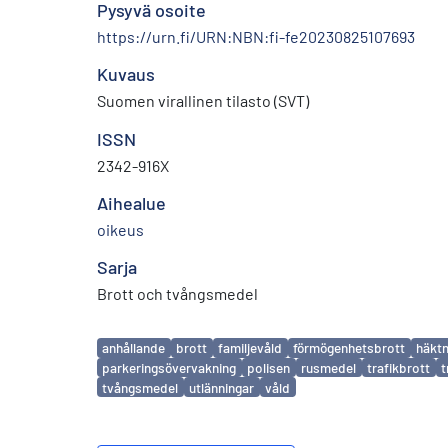
Pysyvä osoite
https://urn.fi/URN:NBN:fi-fe20230825107693
Kuvaus
Suomen virallinen tilasto (SVT)
ISSN
2342-916X
Aihealue
oikeus
Sarja
Brott och tvångsmedel
Avainsanat
anhållande
brott
familjevåld
förmögenhetsbrott
häktn
parkeringsövervakning
polisen
rusmedel
trafikbrott
t
tvångsmedel
utlänningar
våld