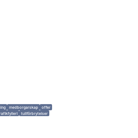
ing
medborgarskap
offer
rafikfylleri
tullförbrytelser