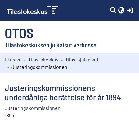
(c
OTOS
Tilastokeskuksen julkaisut verkossa
Etusivu
Tilastokeskus
Tilastojulkaisut
Kokoelmat
Justeringskommissionens underdåniga berättelse för år 1894
Selaa
Justeringskommissionens
underdåniga berättelse för år 1894
Justeringskommissionen
1895