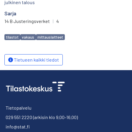
julkinen talous
Sarja
14 B Justeringsverket
|
4
Avainsanat
tilastot
vakaus
mittauslaitteet
Tietueen kaikki tiedot
Tietopalvelu
029 551 2220
(arkisin klo 9.00-16.00)
info@stat.fi