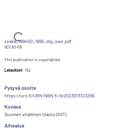
Ladataan...
xvaka_189400_1895_dig_swe.pdf
907.83 KB
This publication is copyrighted.
Lataukset
152
Pysyvä osoite
https://urn.fi/URN:NBN:fi-fe2023013123266
Kuvaus
Suomen virallinen tilasto (SVT)
Aihealue