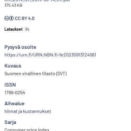
375.43 KB
CC BY 4.0
Lataukset
34
Pysyvä osoite
https://urn.fi/URN:NBN:fi-fe20230913124561
Kuvaus
Suomen virallinen tilasto (SVT)
ISSN
1799-0254
Aihealue
hinnat ja kustannukset
Sarja
Consumer price index