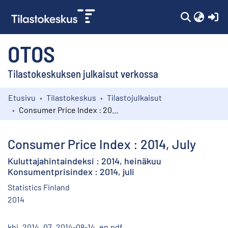
(c
OTOS
Tilastokeskuksen julkaisut verkossa
Etusivu
Tilastokeskus
Tilastojulkaisut
Kokoelmat
Consumer Price Index : 2014, July
Selaa
Consumer Price Index : 2014, July
Kuluttajahintaindeksi : 2014, heinäkuu
Konsumentprisindex : 2014, juli
Statistics Finland
2014
khi_2014_07_2014-08-14_en.pdf