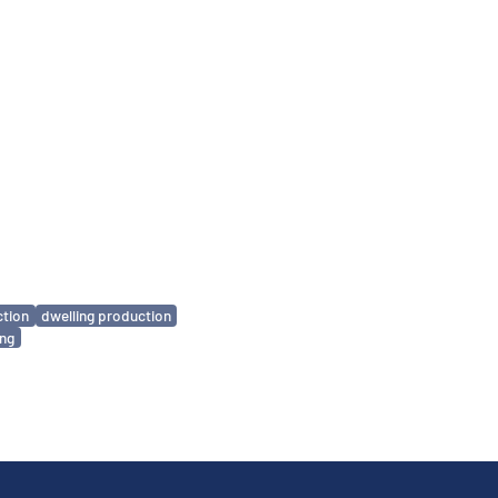
ction
dwelling production
ing