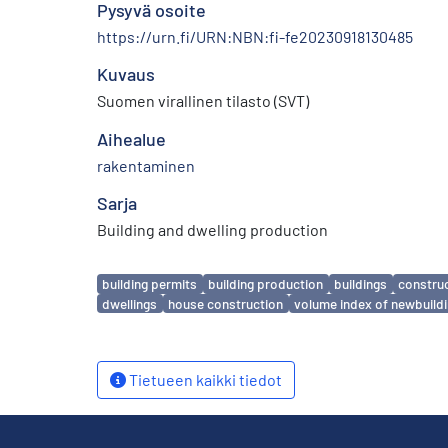
Pysyvä osoite
https://urn.fi/URN:NBN:fi-fe20230918130485
Kuvaus
Suomen virallinen tilasto (SVT)
Aihealue
rakentaminen
Sarja
Building and dwelling production
Avainsanat
building permits
building production
buildings
constru
dwellings
house construction
volume index of newbuild
Tietueen kaikki tiedot