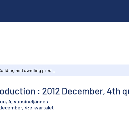
Building and dwelling production : 2012 December, 4th quarter
roduction : 2012 December, 4th q
uu, 4. vuosineljännes
december, 4:e kvartalet