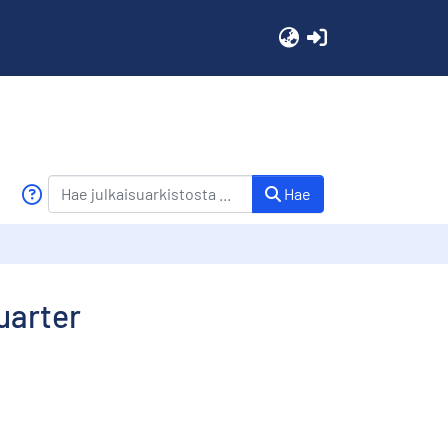
(current)
Hae
uarter