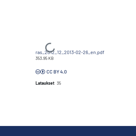
Ladataan...
ras_2012_12_2013-02-26_en.pdf
353.95 KB
CC BY 4.0
Lataukset
35