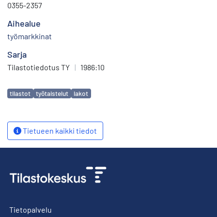
0355-2357
Aihealue
työmarkkinat
Sarja
Tilastotiedotus TY
|
1986:10
Avainsanat
tilastot
työtaistelut
lakot
Tietueen kaikki tiedot
Tietopalvelu