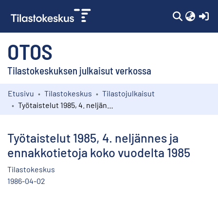
(c
OTOS
Tilastokeskuksen julkaisut verkossa
Etusivu
Tilastokeskus
Tilastojulkaisut
Kokoelmat
Työtaistelut 1985, 4. neljännes ja ennakkotietoja koko vuodelta 1985
Selaa
Työtaistelut 1985, 4. neljännes ja
ennakkotietoja koko vuodelta 1985
Tilastokeskus
1986-04-02