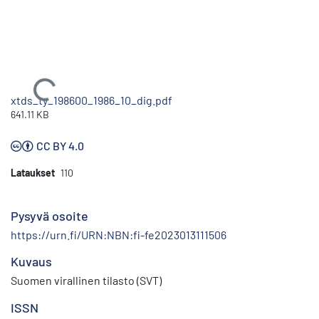
Ladataan...
xtds_ty_198600_1986_10_dig.pdf
641.11 KB
CC BY 4.0
Lataukset
110
Pysyvä osoite
https://urn.fi/URN:NBN:fi-fe2023013111506
Kuvaus
Suomen virallinen tilasto (SVT)
ISSN