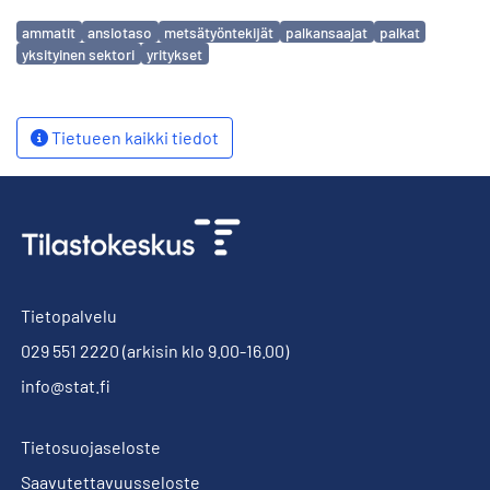
Avainsanat
ammatit
ansiotaso
metsätyöntekijät
palkansaajat
palkat
yksityinen sektori
yritykset
Tietueen kaikki tiedot
Tietopalvelu
029 551 2220
(arkisin klo 9.00-16.00)
info@stat.fi
Tietosuojaseloste
Saavutettavuusseloste