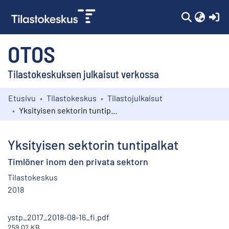
(c
OTOS
Tilastokeskuksen julkaisut verkossa
Etusivu
Tilastokeskus
Tilastojulkaisut
Kokoelmat
Yksityisen sektorin tuntipalkat
Selaa
Yksityisen sektorin tuntipalkat
Timlöner inom den privata sektorn
Tilastokeskus
2018
ystp_2017_2018-08-16_fi.pdf
259.02 KB