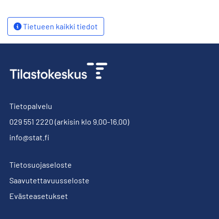
Tietueen kaikki tiedot
Tietopalvelu
029 551 2220
(arkisin klo 9.00-16.00)
info@stat.fi
Tietosuojaseloste
Saavutettavuusseloste
Evästeasetukset