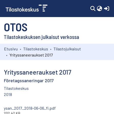
(c
OTOS
Tilastokeskuksen julkaisut verkossa
Etusivu
Tilastokeskus
Tilastojulkaisut
Kokoelmat
Yrityssaneeraukset 2017
Selaa
Yrityssaneeraukset 2017
Företagssaneringar 2017
Tilastokeskus
2018
ysan_2017_2018-06-06_fi.pdf
202.42 KB