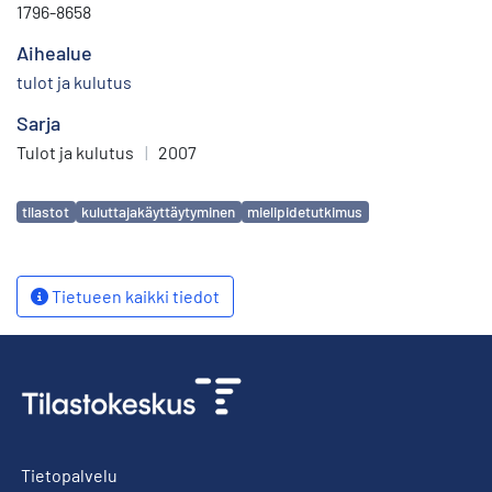
1796-8658
Aihealue
tulot ja kulutus
Sarja
Tulot ja kulutus
|
2007
Avainsanat
tilastot
kuluttajakäyttäytyminen
mielipidetutkimus
Tietueen kaikki tiedot
Tietopalvelu