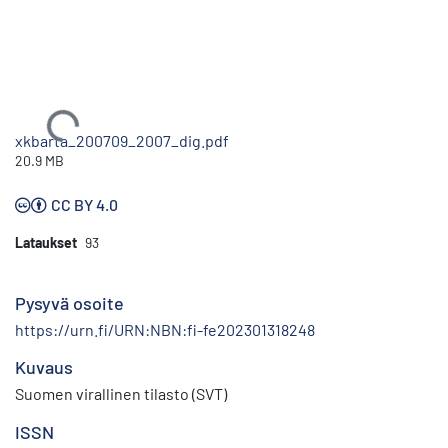
Ladataan...
xkbarta_200709_2007_dig.pdf
20.9 MB
CC BY 4.0
Lataukset
93
Pysyvä osoite
https://urn.fi/URN:NBN:fi-fe202301318248
Kuvaus
Suomen virallinen tilasto (SVT)
ISSN