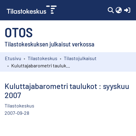
(c
OTOS
Tilastokeskuksen julkaisut verkossa
Etusivu
Tilastokeskus
Tilastojulkaisut
Kokoelmat
Kuluttajabarometri taulukot : syyskuu 2007
Selaa
Kuluttajabarometri taulukot : syyskuu
2007
Tilastokeskus
2007-09-28