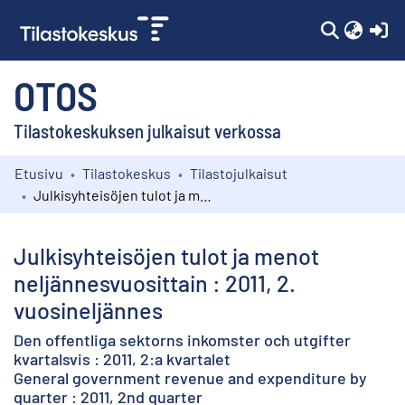
(c
OTOS
Tilastokeskuksen julkaisut verkossa
Etusivu
Tilastokeskus
Tilastojulkaisut
Kokoelmat
Julkisyhteisöjen tulot ja menot neljännesvuosittain : 2011, 2. vuosineljännes
Selaa
Julkisyhteisöjen tulot ja menot
neljännesvuosittain : 2011, 2.
vuosineljännes
Den offentliga sektorns inkomster och utgifter
kvartalsvis : 2011, 2:a kvartalet
General government revenue and expenditure by
quarter : 2011, 2nd quarter