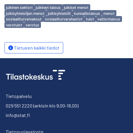
Avainsanat
julkinen sektori
julkinen talous
julkiset menot
julkisyhteisöjen menot
julkisyhteisöt
kunnallistalous
menot
sosiaaliturvamaksut
sosiaaliturvarahastot
tulot
valtiontalous
verotulot
verotus
Tietueen kaikki tiedot
Tietopalvelu
029 551 2220
(arkisin klo 9.00-16.00)
info@stat.fi
Tietosuojaseloste