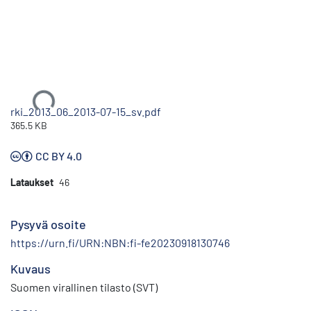
Ladataan...
rki_2013_06_2013-07-15_sv.pdf
365.5 KB
CC BY 4.0
Lataukset
46
Pysyvä osoite
https://urn.fi/URN:NBN:fi-fe20230918130746
Kuvaus
Suomen virallinen tilasto (SVT)