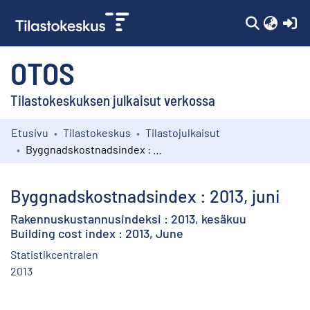
(c
OTOS
Tilastokeskuksen julkaisut verkossa
Etusivu
Tilastokeskus
Tilastojulkaisut
Kokoelmat
Byggnadskostnadsindex : 2013, juni
Selaa
Byggnadskostnadsindex : 2013, juni
Rakennuskustannusindeksi : 2013, kesäkuu
Building cost index : 2013, June
Statistikcentralen
2013