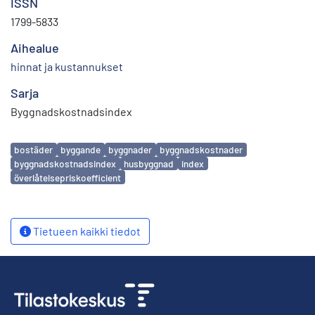
ISSN
1799-5833
Aihealue
hinnat ja kustannukset
Sarja
Byggnadskostnadsindex
Avainsanat
bostäder
byggande
byggnader
byggnadskostnader
byggnadskostnadsindex
husbyggnad
index
överlåtelsepriskoefficient
Tietueen kaikki tiedot