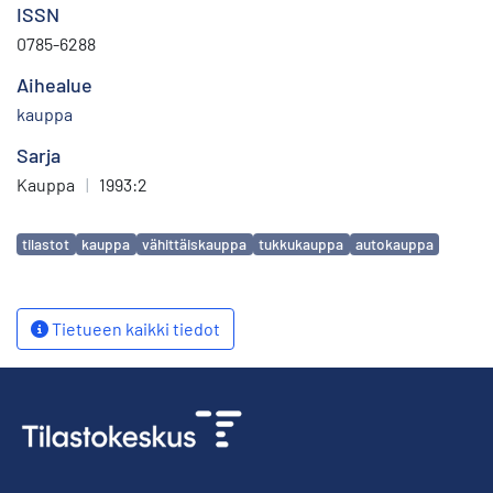
ISSN
0785-6288
Aihealue
kauppa
Sarja
Kauppa
|
1993:2
Avainsanat
tilastot
kauppa
vähittäiskauppa
tukkukauppa
autokauppa
Tietueen kaikki tiedot