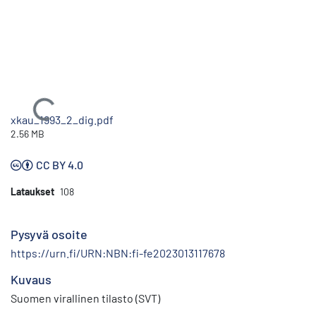
Ladataan...
xkau_1993_2_dig.pdf
2.56 MB
CC BY 4.0
Lataukset
108
Pysyvä osoite
https://urn.fi/URN:NBN:fi-fe2023013117678
Kuvaus
Suomen virallinen tilasto (SVT)