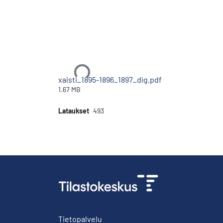
Ladataan...
xaisti_1895-1896_1897_dig.pdf
1.67 MB
Lataukset
493
Tietopalvelu