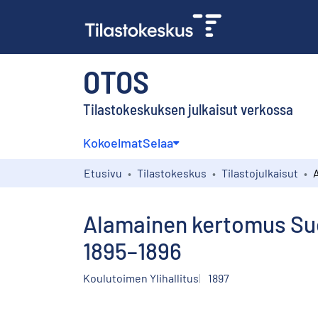
OTOS
Tilastokeskuksen julkaisut verkossa
Kokoelmat
Selaa
Etusivu
Tilastokeskus
Tilastojulkaisut
Alamainen kertomus Suo
1895–1896
Koulutoimen Ylihallitus
1897