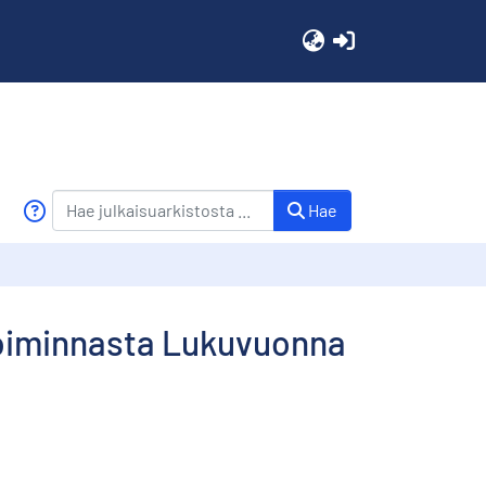
(current)
Hae
toiminnasta Lukuvuonna