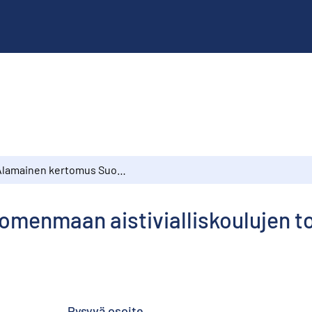
Alamainen kertomus Suomenmaan aistivialliskoulujen toiminnasta Lukuvuonna 1895–1896
menmaan aistivialliskoulujen 
Pysyvä osoite