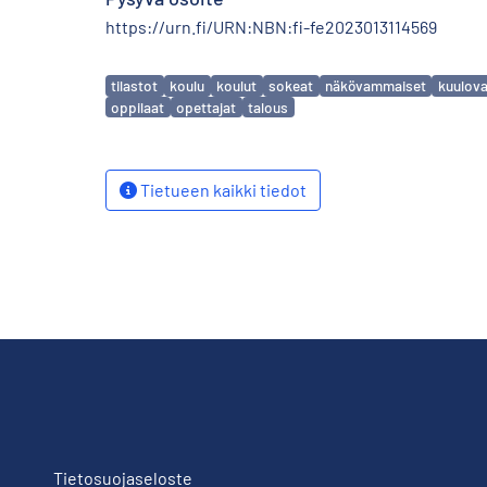
https://urn.fi/URN:NBN:fi-fe2023013114569
Avainsanat
tilastot
koulu
koulut
sokeat
näkövammaiset
kuulov
oppilaat
opettajat
talous
Tietueen kaikki tiedot
Tietosuojaseloste