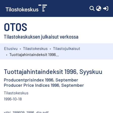
(c
OTOS
Tilastokeskuksen julkaisut verkossa
Etusivu
Tilastokeskus
Tilastojulkaisut
Kokoelmat
Tuottajahintaindeksit 1996, Syyskuu
Selaa
Tuottajahintaindeksit 1996, Syyskuu
Producentprisindex 1996, September
Producer Price Indices 1996, September
Tilastokeskus
1996-10-18
xthi_199609_1996_dig.pdf