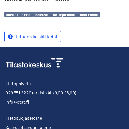
Avainsanat
tilastot
hinnat
indeksit
tuottajahinnat
tukkuhinnat
Tietueen kaikki tiedot
Tietopalvelu
029 551 2220
(arkisin klo 9.00-16.00)
info@stat.fi
Tietosuojaseloste
Saavutettavuusseloste