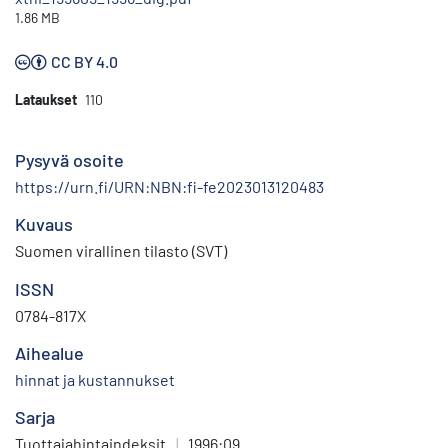
1.86 MB
CC BY 4.0
Lataukset
110
Pysyvä osoite
https://urn.fi/URN:NBN:fi-fe2023013120483
Kuvaus
Suomen virallinen tilasto (SVT)
ISSN
0784-817X
Aihealue
hinnat ja kustannukset
Sarja
Tuottajahintaindeksit
|
1996:09