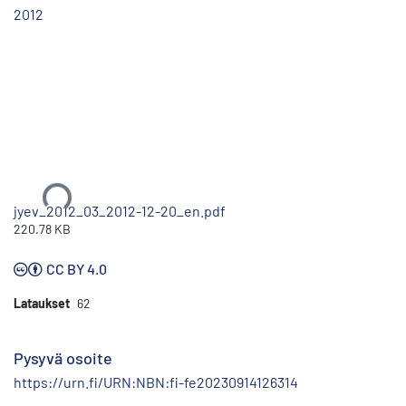
2012
Ladataan...
jyev_2012_03_2012-12-20_en.pdf
220.78 KB
CC BY 4.0
Lataukset
62
Pysyvä osoite
https://urn.fi/URN:NBN:fi-fe20230914126314