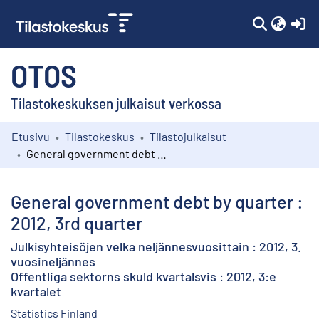
(c
OTOS
Tilastokeskuksen julkaisut verkossa
Etusivu
Tilastokeskus
Tilastojulkaisut
Kokoelmat
General government debt by quarter : 2012, 3rd quarter
Selaa
General government debt by quarter :
2012, 3rd quarter
Julkisyhteisöjen velka neljännesvuosittain : 2012, 3.
vuosineljännes
Offentliga sektorns skuld kvartalsvis : 2012, 3:e
kvartalet
Statistics Finland