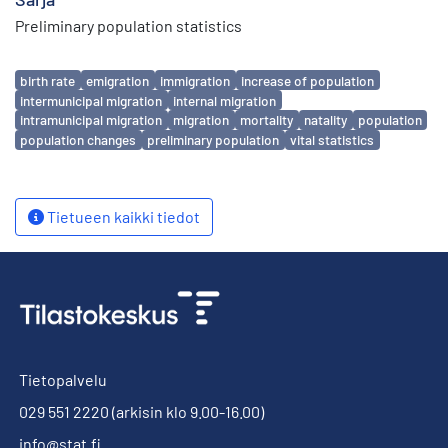
Preliminary population statistics
Avainsanat
birth rate
emigration
immigration
increase of population
intermunicipal migration
internal migration
intramunicipal migration
migration
mortality
natality
population
population changes
preliminary population
vital statistics
Tietueen kaikki tiedot
Tietopalvelu
029 551 2220
(arkisin klo 9.00-16.00)
info@stat.fi