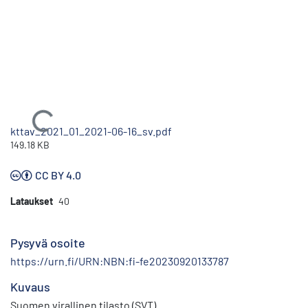
Ladataan...
kttav_2021_01_2021-06-16_sv.pdf
149.18 KB
CC BY 4.0
Lataukset
40
Pysyvä osoite
https://urn.fi/URN:NBN:fi-fe20230920133787
Kuvaus
Suomen virallinen tilasto (SVT)