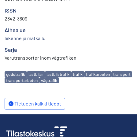
ISSN
2342-3609
Aihealue
liikenne ja matkailu
Sarja
Varutransporter inom vägtrafiken
Avainsanat
godstrafik
lastbilar
lastbilstrafik
trafik
trafikarbeten
transport
transportarbeten
vägtrafik
Tietueen kaikki tiedot