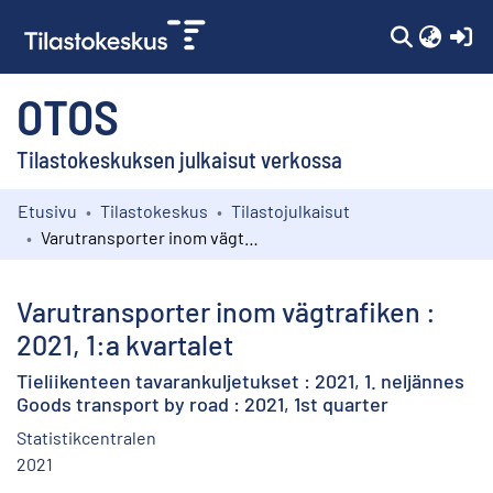
(c
OTOS
Tilastokeskuksen julkaisut verkossa
Etusivu
Tilastokeskus
Tilastojulkaisut
Kokoelmat
Varutransporter inom vägtrafiken : 2021, 1:a kvartalet
Selaa
Varutransporter inom vägtrafiken :
2021, 1:a kvartalet
Tieliikenteen tavarankuljetukset : 2021, 1. neljännes
Goods transport by road : 2021, 1st quarter
Statistikcentralen
2021