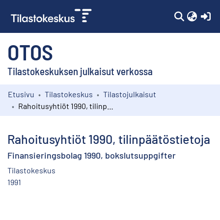
(c
OTOS
Tilastokeskuksen julkaisut verkossa
Etusivu
Tilastokeskus
Tilastojulkaisut
Kokoelmat
Rahoitusyhtiöt 1990, tilinpäätöstietoja
Selaa
Rahoitusyhtiöt 1990, tilinpäätöstietoja
Finansieringsbolag 1990, bokslutsuppgifter
Tilastokeskus
1991