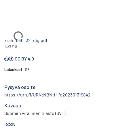
Ladataan...
xrah_1991_32_dig.pdf
1.39 MB
CC BY 4.0
Lataukset
115
Pysyvä osoite
https://urn.fi/URN:NBN:fi-fe202301319842
Kuvaus
Suomen virallinen tilasto (SVT)
ISSN