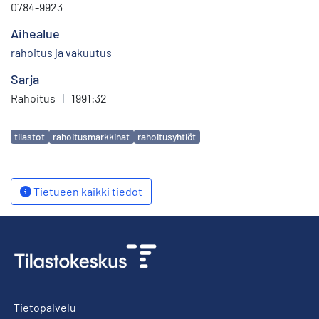
0784-9923
Aihealue
rahoitus ja vakuutus
Sarja
Rahoitus
|
1991:32
Avainsanat
tilastot
rahoitusmarkkinat
rahoitusyhtiöt
Tietueen kaikki tiedot
Tietopalvelu