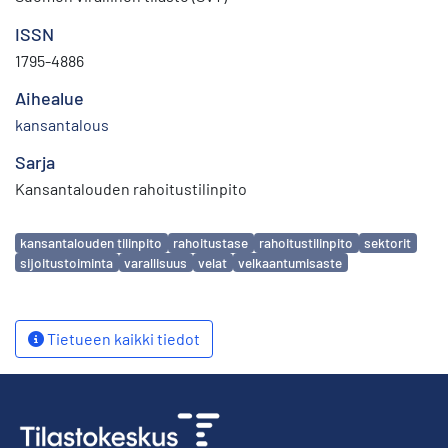
ISSN
1795-4886
Aihealue
kansantalous
Sarja
Kansantalouden rahoitustilinpito
Avainsanat
kansantalouden tilinpito
rahoitustase
rahoitustilinpito
sektorit
sijoitustoiminta
varallisuus
velat
velkaantumisaste
Tietueen kaikki tiedot