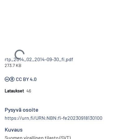
Ladataan...
rtp_2014_02_2014-09-30_fi.pdf
273.7 KB
CC BY 4.0
Lataukset
46
Pysyvä osoite
https://urn.fi/URN:NBN:fi-fe20230918130100
Kuvaus
Suomen virallinen tilasto (SVT)