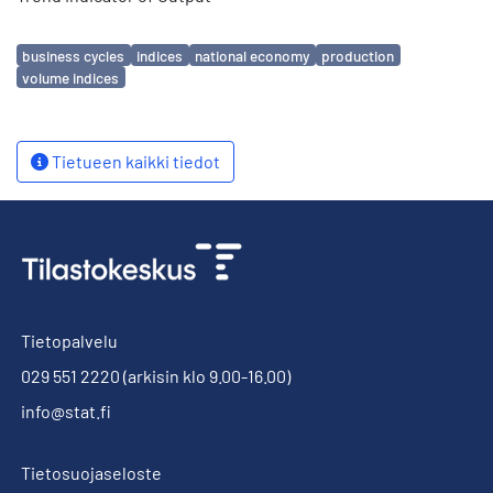
Avainsanat
business cycles
indices
national economy
production
volume indices
Tietueen kaikki tiedot
Tietopalvelu
029 551 2220
(arkisin klo 9.00-16.00)
info@stat.fi
Tietosuojaseloste