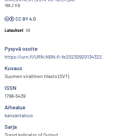
188.2 KB
CC BY 4.0
Lataukset
58
Pysyvä osoite
https://urn.fi/URN:NBN:fi-fe20230920134322
Kuvaus
Suomen virallinen tilasto (SVT)
ISSN
1798-5439
Aihealue
kansantalous
Sarja
Trend Indicator of Output