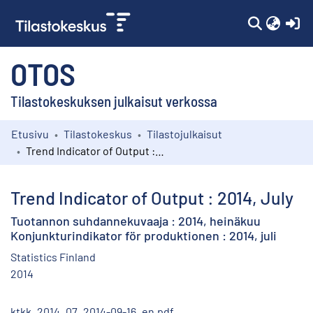
(c
OTOS
Tilastokeskuksen julkaisut verkossa
Etusivu
Tilastokeskus
Tilastojulkaisut
Kokoelmat
Trend Indicator of Output : 2014, July
Selaa
Trend Indicator of Output : 2014, July
Tuotannon suhdannekuvaaja : 2014, heinäkuu
Konjunkturindikator för produktionen : 2014, juli
Statistics Finland
2014
ktkk_2014_07_2014-09-16_en.pdf