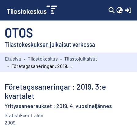
(c
OTOS
Tilastokeskuksen julkaisut verkossa
Etusivu
Tilastokeskus
Tilastojulkaisut
Kokoelmat
Företagssaneringar : 2019, 3:e kvartalet
Selaa
Företagssaneringar : 2019, 3:e
kvartalet
Yrityssaneeraukset : 2019, 4. vuosineljännes
Statistikcentralen
2009