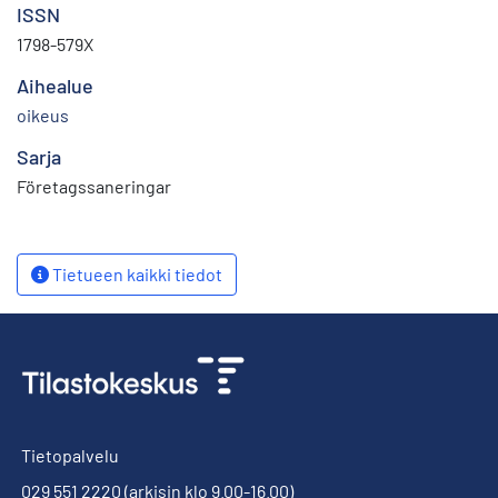
ISSN
1798-579X
Aihealue
oikeus
Sarja
Företagssaneringar
Tietueen kaikki tiedot
Tietopalvelu
029 551 2220
(arkisin klo 9.00-16.00)