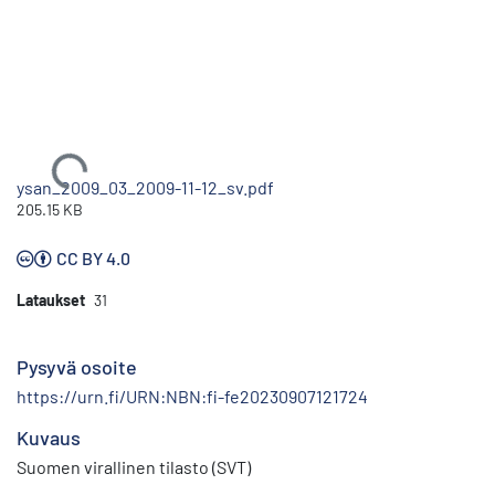
Ladataan...
ysan_2009_03_2009-11-12_sv.pdf
205.15 KB
CC BY 4.0
Lataukset
31
Pysyvä osoite
https://urn.fi/URN:NBN:fi-fe20230907121724
Kuvaus
Suomen virallinen tilasto (SVT)