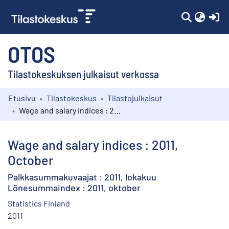
(c
OTOS
Tilastokeskuksen julkaisut verkossa
Etusivu
Tilastokeskus
Tilastojulkaisut
Kokoelmat
Wage and salary indices : 2011, October
Selaa
Wage and salary indices : 2011,
October
Palkkasummakuvaajat : 2011, lokakuu
Lönesummaindex : 2011, oktober
Statistics Finland
2011