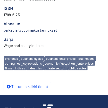
ISSN
1798-6125
Aihealue
palkat ja työvoimakustannukset
Sarja
Wage and salary indices
Avainsanat
branches
business cycles
business enterprises
businesses
companies
corporations
economic fluctuation
enterprises
firms
indices
industries
private sector
public sector
Tietueen kaikki tiedot