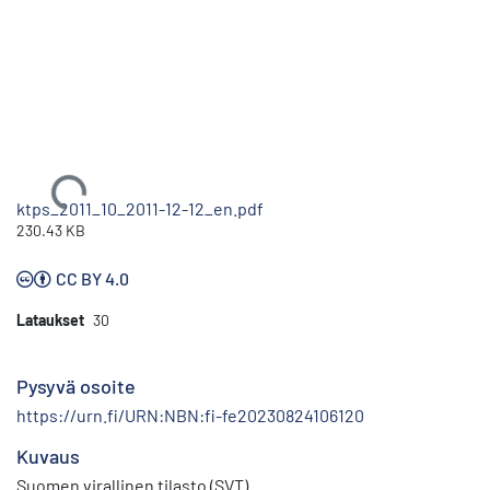
Ladataan...
ktps_2011_10_2011-12-12_en.pdf
230.43 KB
CC BY 4.0
Lataukset
30
Pysyvä osoite
https://urn.fi/URN:NBN:fi-fe20230824106120
Kuvaus
Suomen virallinen tilasto (SVT)