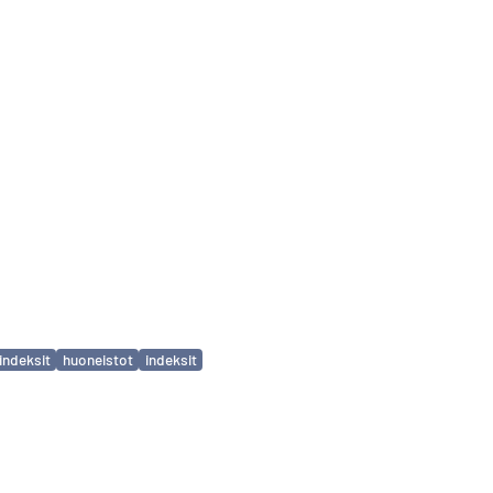
indeksit
huoneistot
indeksit