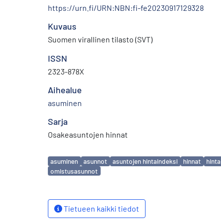
https://urn.fi/URN:NBN:fi-fe20230917129328
Kuvaus
Suomen virallinen tilasto (SVT)
ISSN
2323-878X
Aihealue
asuminen
Sarja
Osakeasuntojen hinnat
Avainsanat
asuminen
asunnot
asuntojen hintaindeksi
hinnat
hinta
omistusasunnot
Tietueen kaikki tiedot