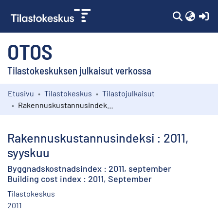
(c
OTOS
Tilastokeskuksen julkaisut verkossa
Etusivu
Tilastokeskus
Tilastojulkaisut
Kokoelmat
Rakennuskustannusindeksi : 2011, syyskuu
Selaa
Rakennuskustannusindeksi : 2011,
syyskuu
Byggnadskostnadsindex : 2011, september
Building cost index : 2011, September
Tilastokeskus
2011