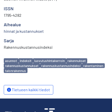
ISSN
1795-4282
Aihealue
hinnat ja kustannukset
Sarja
Rakennuskustannusindeksi
Avainsanat
asunnot
indeksit
luovutushintakerroin
rakennukset
rakennuskustannukset
rakennuskustannusindeksi
rakentaminen
talonrakennus
Tietueen kaikki tiedot