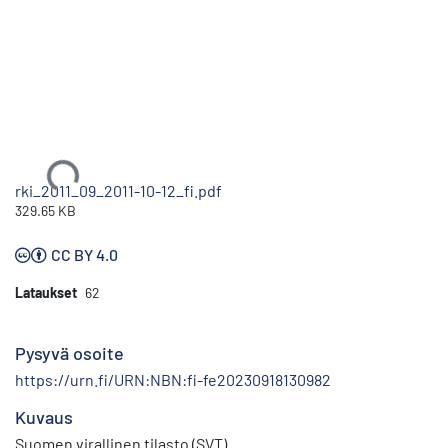
Ladataan...
rki_2011_09_2011-10-12_fi.pdf
329.65 KB
CC BY 4.0
Lataukset
62
Pysyvä osoite
https://urn.fi/URN:NBN:fi-fe20230918130982
Kuvaus
Suomen virallinen tilasto (SVT)