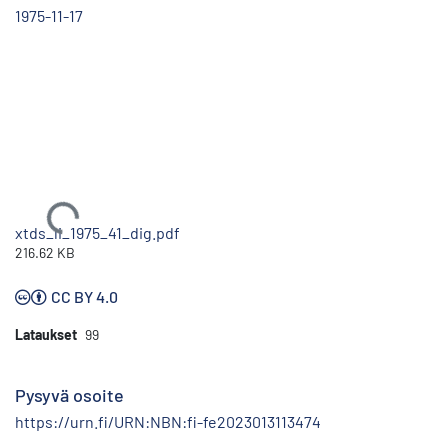
1975-11-17
Ladataan...
xtds_li_1975_41_dig.pdf
216.62 KB
CC BY 4.0
Lataukset
99
Pysyvä osoite
https://urn.fi/URN:NBN:fi-fe2023013113474