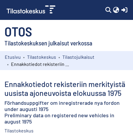
(c
OTOS
Tilastokeskuksen julkaisut verkossa
Etusivu
Tilastokeskus
Tilastojulkaisut
Kokoelmat
Ennakkotiedot rekisteriin merkityistä uusista ajoneuvoista elokuussa 1975
Selaa
Ennakkotiedot rekisteriin merkityistä
uusista ajoneuvoista elokuussa 1975
Förhandsuppgifter om inregistrerade nya fordon
under augusti 1975
Preliminary data on registered new vehicles in
august 1975
Tilastokeskus