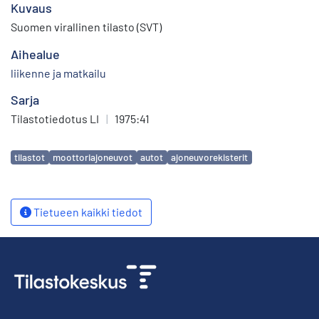
Kuvaus
Suomen virallinen tilasto (SVT)
Aihealue
liikenne ja matkailu
Sarja
Tilastotiedotus LI
|
1975:41
Avainsanat
tilastot
moottoriajoneuvot
autot
ajoneuvorekisterit
Tietueen kaikki tiedot