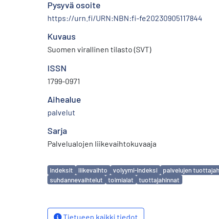
Pysyvä osoite
https://urn.fi/URN:NBN:fi-fe20230905117844
Kuvaus
Suomen virallinen tilasto (SVT)
ISSN
1799-0971
Aihealue
palvelut
Sarja
Palvelualojen liikevaihtokuvaaja
Avainsanat
indeksit
liikevaihto
volyymi-indeksi
palvelujen tuottaja
suhdannevaihtelut
toimialat
tuottajahinnat
Tietueen kaikki tiedot