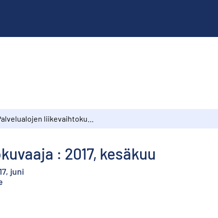
Palvelualojen liikevaihtokuvaaja : 2017, kesäkuu
okuvaaja : 2017, kesäkuu
7, juni
e