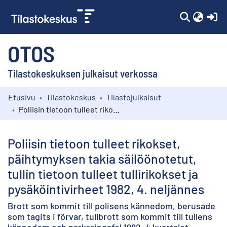
(c
OTOS
Tilastokeskuksen julkaisut verkossa
Etusivu
Tilastokeskus
Tilastojulkaisut
Kokoelmat
Poliisin tietoon tulleet rikokset, päihtymyksen takia säilöönotetut, tullin tietoon tulleet tullirikokset ja pysäköintivirheet 1982, 4. neljännes
Selaa
Poliisin tietoon tulleet rikokset,
päihtymyksen takia säilöönotetut,
tullin tietoon tulleet tullirikokset ja
pysäköintivirheet 1982, 4. neljännes
Brott som kommit till polisens kännedom, berusade
som tagits i förvar, tullbrott som kommit till tullens