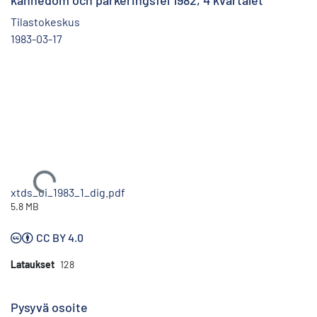
kännedom och parkeringsfel 1982, 4 kvartalet
Tilastokeskus
1983-03-17
Ladataan...
xtds_oi_1983_1_dig.pdf
5.8 MB
CC BY 4.0
Lataukset
128
Pysyvä osoite