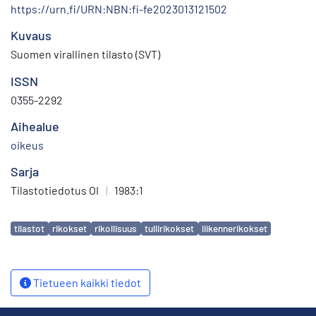
https://urn.fi/URN:NBN:fi-fe2023013121502
Kuvaus
Suomen virallinen tilasto (SVT)
ISSN
0355-2292
Aihealue
oikeus
Sarja
Tilastotiedotus OI
|
1983:1
Avainsanat
tilastot
rikokset
rikollisuus
tullirikokset
liikennerikokset
Tietueen kaikki tiedot