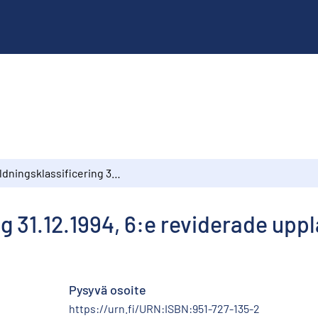
Utbildningsklassificering 31.12.1994, 6:e reviderade upplagan
ng 31.12.1994, 6:e reviderade upp
Pysyvä osoite
https://urn.fi/URN:ISBN:951-727-135-2