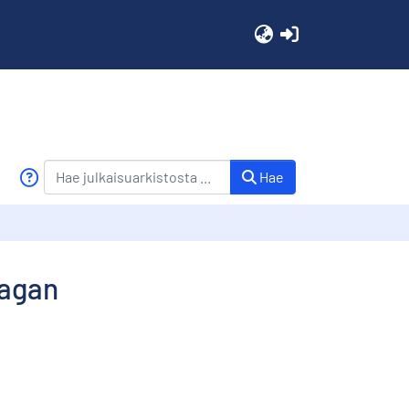
(current)
Hae
lagan