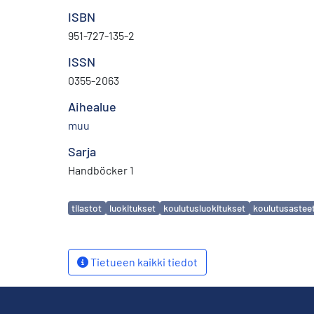
ISBN
951-727-135-2
ISSN
0355-2063
Aihealue
muu
Sarja
Handböcker 1
Avainsanat
tilastot
luokitukset
koulutusluokitukset
koulutusastee
Tietueen kaikki tiedot