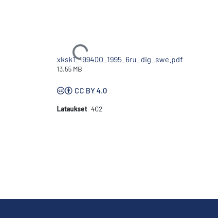
Ladataan...
xksk1_199400_1995_6ru_dig_swe.pdf
13.55 MB
CC BY 4.0
Lataukset
402