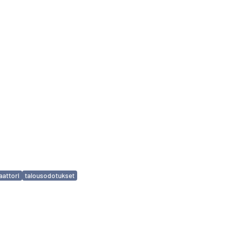
aattori
talousodotukset