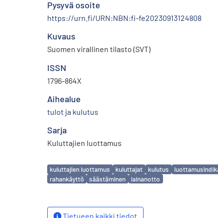
Pysyvä osoite
https://urn.fi/URN:NBN:fi-fe20230913124808
Kuvaus
Suomen virallinen tilasto (SVT)
ISSN
1796-864X
Aihealue
tulot ja kulutus
Sarja
Kuluttajien luottamus
Avainsanat
kuluttajien luottamus
kuluttajat
kulutus
luottamusindik
rahankäyttö
säästäminen
lainanotto
Tietueen kaikki tiedot