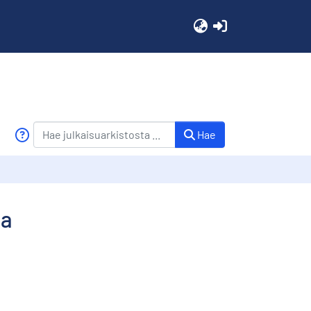
(current)
Hae
ma