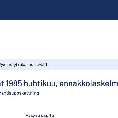
Myönnetyt rakennusluvat 1985 huhtikuu, ennakkolaskelma
t 1985 huhtikuu, ennakkolaskel
örhandsuppskattning
Pysyvä osoite