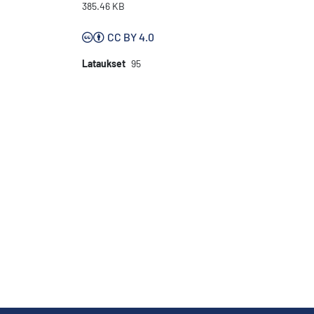
385.46 KB
CC BY 4.0
Lataukset
95