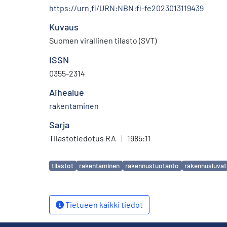
https://urn.fi/URN:NBN:fi-fe2023013119439
Kuvaus
Suomen virallinen tilasto (SVT)
ISSN
0355-2314
Aihealue
rakentaminen
Sarja
Tilastotiedotus RA
|
1985:11
Avainsanat
tilastot
rakentaminen
rakennustuotanto
rakennusluvat
Tietueen kaikki tiedot