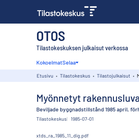
OTOS
Tilastokeskuksen julkaisut verkossa
Kokoelmat
Selaa
Etusivu
Tilastokeskus
Tilastojulkaisut
Myönnetyt rakennusluva
Beviljade byggnadstillstånd 1985 april, f
Tilastokeskus
1985-07-01
xtds_ra_1985_11_dig.pdf