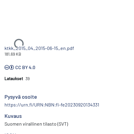
Ladataan...
ktkk_2015_04_2015-06-15_en.pdf
181.69 KB
CC BY 4.0
Lataukset
39
Pysyvä osoite
https://urn.fi/URN:NBN:fi-fe20230920134331
Kuvaus
Suomen virallinen tilasto (SVT)