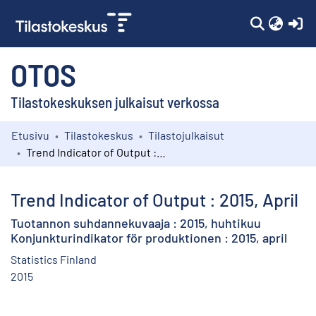
(c
OTOS
Tilastokeskuksen julkaisut verkossa
Etusivu
Tilastokeskus
Tilastojulkaisut
Kokoelmat
Trend Indicator of Output : 2015, April
Selaa
Trend Indicator of Output : 2015, April
Tuotannon suhdannekuvaaja : 2015, huhtikuu
Konjunkturindikator för produktionen : 2015, april
Statistics Finland
2015