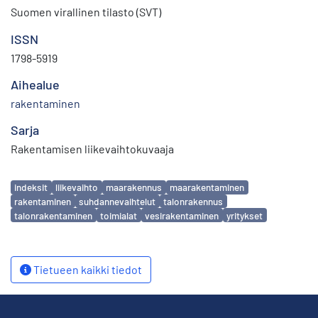
Suomen virallinen tilasto (SVT)
ISSN
1798-5919
Aihealue
rakentaminen
Sarja
Rakentamisen liikevaihtokuvaaja
Avainsanat
indeksit
liikevaihto
maarakennus
maarakentaminen
rakentaminen
suhdannevaihtelut
talonrakennus
talonrakentaminen
toimialat
vesirakentaminen
yritykset
Tietueen kaikki tiedot