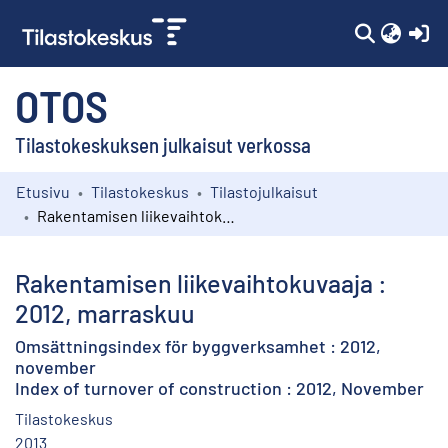
(c
OTOS
Tilastokeskuksen julkaisut verkossa
Etusivu
Tilastokeskus
Tilastojulkaisut
Kokoelmat
Rakentamisen liikevaihtokuvaaja : 2012, marraskuu
Selaa
Rakentamisen liikevaihtokuvaaja :
2012, marraskuu
Omsättningsindex för byggverksamhet : 2012,
november
Index of turnover of construction : 2012, November
Tilastokeskus
2013