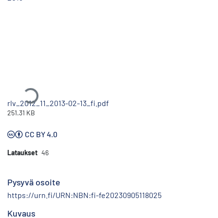
Ladataan...
rlv_2012_11_2013-02-13_fi.pdf
251.31 KB
CC BY 4.0
Lataukset
46
Pysyvä osoite
https://urn.fi/URN:NBN:fi-fe20230905118025
Kuvaus